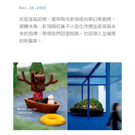
Dec.10.2025
在這座由記憶、童年與光影拼成的夢幻樂園裡，
旋轉木馬、彩球與紅鼻子小丑化作通往成長與未
來的指標，帶領我們回望純真，也迎接人生璀璨
的新篇章。