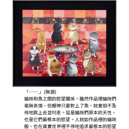
「…….」(無語)
貓咪和魚之間的慾望關係。雖然作品裡貓咪們
毫無表情，但眼神只要對上了魚，就會迫不及
待地跳上去並叼走。這是貓咪們原本的天性，
也是它們最根本的慾望。人就如作品裡的貓咪
般，也在真實世界裡不停地追求最根本的慾望