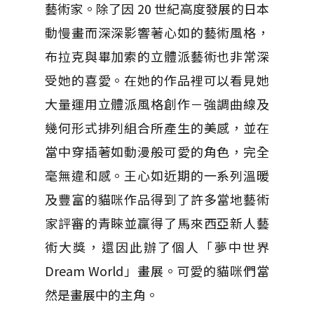
藝術家。除了因 20 世紀高度發展的日本
動慢畫而深深影響著心如的藝術風格，
布拉克與畢加索的立體派藝術也非常深
受她的喜愛。在她的作品裡可以看見她
大量運用立體派風格創作－強調曲線及
幾何形式排列組合所產生的美感，並在
當中穿插著如動漫般可愛的角色，完全
毫無違和感。王心如近期的一系列溫暖
及豐富的貓咪作品得到了許多當地藝術
家評審的青睞並贏得了馬來西亞新人藝
術大獎，還因此辦了個人「夢中世界
Dream World」畫展。可愛的貓咪們當
然是畫展中的主角。