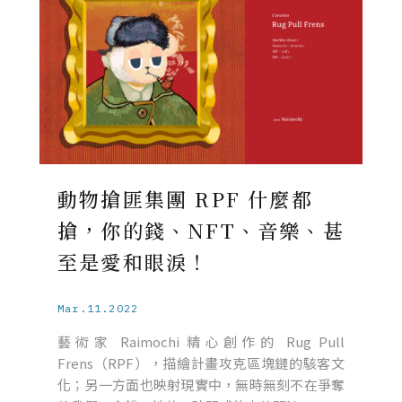
動物搶匪集團 RPF 什麼都
搶，你的錢、NFT、音樂、甚
至是愛和眼淚！
Mar.11.2022
藝術家 Raimochi 精心創作的 Rug Pull
Frens（RPF），描繪計畫攻克區塊鏈的駭客文
化；另一方面也映射現實中，無時無刻不在爭奪