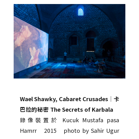
Wael Shawky, Cabaret Crusades
│
卡
巴拉的秘密 The Secrets of Karbala
錄像裝置於 Kucuk Mustafa pasa
Hamrr 2015 photo by Sahir Ugur