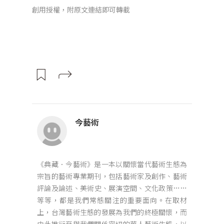
創用授權，附原文連結即可轉載
今藝術
《典藏．今藝術》是一本以關懷當代藝術生態為
宗旨的藝術專業期刊，包括藝術家及創作、藝術
評論及論述、美術史、展演空間、文化政策……
等等，都是我們常態關注的重要面向。在取材
上，台灣藝術生態的發展為我們的終極關懷，而
由此推衍至與我們關係密切的華人藝術生態，以