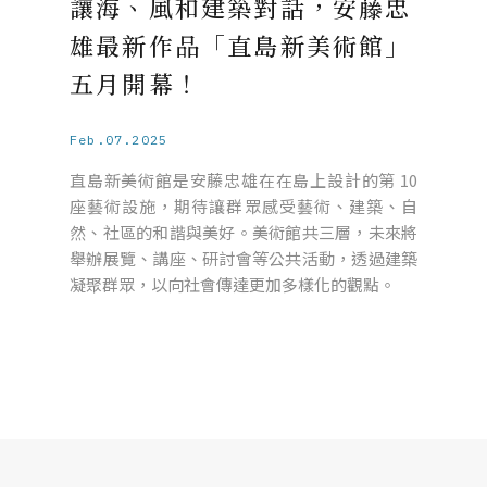
讓海、風和建築對話，安藤忠
雄最新作品「直島新美術館」
五月開幕！
Feb.07.2025
直島新美術館是安藤忠雄在在島上設計的第 10
座藝術設施，期待讓群眾感受藝術、建築、自
然、社區的和諧與美好。美術館共三層，未來將
舉辦展覽、講座、研討會等公共活動，透過建築
凝聚群眾，以向社會傳達更加多樣化的觀點。