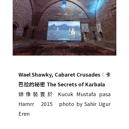
Wael Shawky, Cabaret Crusades
│
卡
巴拉的秘密 The Secrets of Karbala
錄像裝置於 Kucuk Mustafa pasa
Hamrr 2015 photo by Sahir Ugur
Eren