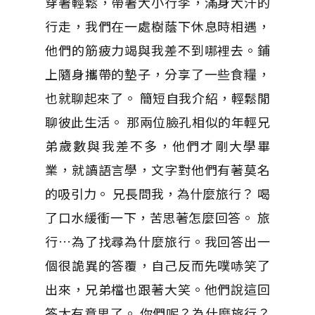
穿著輕鬆，帶著大小行李，滿身大汗的
行走，我們在一處樹蔭下休息時相遇，
他們的筋疲力竭與我差不到哪裡去。鋪
上隨身攜帶的墊子，分享了一些食糧，
也就聊起來了。 簡短自我介紹，輕鬆閒
聊彼此生活。 那兩位臉孔相似的年輕兄
弟歲數與我差不多，他們才剛大學畢
業，就讀語言學，文字對他們有著莫名
的吸引力。 兄長問我，為什麼旅行？ 喝
了口水緩衝一下，苦思著怎麼回答。 旅
行…為了找尋為什麼旅行。我回答出一
個很詭異的答覆，自己反而先噗哧笑了
出來，兄弟檔也跟著大笑。他們說這回
答太有意思了。 你們呢？為什麼旅行？