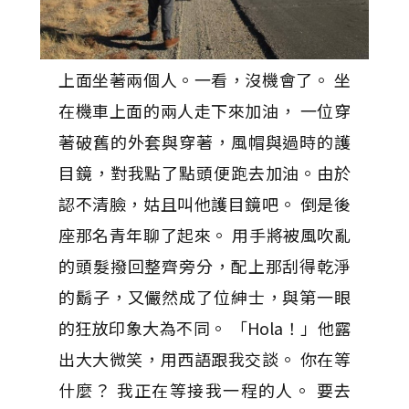
上面坐著兩個人。一看，沒機會了。 坐
在機車上面的兩人走下來加油， 一位穿
著破舊的外套與穿著，風帽與過時的護
目鏡，對我點了點頭便跑去加油。由於
認不清臉，姑且叫他護目鏡吧。 倒是後
座那名青年聊了起來。 用手將被風吹亂
的頭髮撥回整齊旁分，配上那刮得乾淨
的鬍子，又儼然成了位紳士，與第一眼
的狂放印象大為不同。 「Hola！」他露
出大大微笑，用西語跟我交談。 你在等
什麼？ 我正在等接我一程的人。 要去