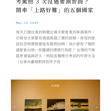
考駕照 3 次沒過要測智商？
開車「上路好難」的五個國家
May.31.2019
每天打開台灣的新聞台幾乎都會看到車禍事件，
也相信大家都有遇過馬路三寶的經驗。奇怪的是
這些恐怖駕駛都是有駕照的啊！為什麼有了駕照
還是會出現一些離譜的違規行為呢？ 台灣的汽車
路考被詬病許久，例如各種應付考試的作弊方法
（在車內畫線對齊到竿子就 ……