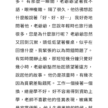
多。 有那麼一瞬間，老爺爺望著我不
語，眼神複雜。 隔了很久，他彷彿想起
什麼般說著「好、好、好…」 我好奇地
問著他，老爺爺，您說年輕時也旅行過
很多，您是為什麼旅行呢？ 老爺爺忽然
又回到沉默，頭低低望著餐桌，似乎在
回憶什麼，我緊張的以為問錯問題了。
有如時間靜止般，那短短幾分鐘只覺好
幾小時，老爺爺豁然抬起頭望著遠方，
說起他的故事。 他仍是孩童時，有幾次
因為貧窮差點餓死。 工作一個接著一個
換，總是學不好。 好不容易得到資助上
學，老師不喜歡他的怪異表現，被痛罵
是家常便飯。 他人生最黑暗的時候，就