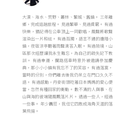
大漠、海水、荒野、叢林、繁城、舊鎮。 三年離
鄉，完成這趟旅程。 見過繁華、見過貧窮。 有過
快樂，猶記得在公車頂上一同歡唱，風聲將歌聲
渲染出一片和絃。 有過孤獨，語言不通的邊陲小
鎮，夜宿涼亭聽著雨聲滴答入眠。 有過險境，山
區那次經歷讓我永生難忘，為自己的疏失記下教
訓。 有過幸運，攔路搭車時意外被邀請參加慶
典，那小小小鎮有我忘不了的笑容。 有過落寞，
當時的分別，你們離去後我仍呆立在門口久久不
語。 有過感動，丹麥街頭吃著日本媽媽的愛心便
當，忽然有種回家的衝動。 數不清的人與事、在
山與海的彼端隨風飄落片片。 遇過一些人，經過
一些事。 年少覊狂，我任它四散成海角天涯的落
葉飛揚。