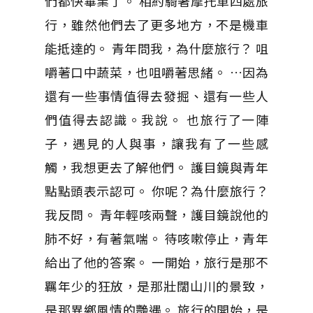
們都快畢業了。 相約騎著摩托車四處旅
行，雖然他們去了更多地方，不是機車
能抵達的。 青年問我，為什麼旅行？ 咀
嚼著口中蔬菜，也咀嚼著思緒。 …因為
還有一些事情值得去發掘、還有一些人
們值得去認識。我說。 也旅行了一陣
子，遇見的人與事，讓我有了一些感
觸，我想更去了解他們。 護目鏡與青年
點點頭表示認可。 你呢？為什麼旅行？
我反問。 青年輕咳兩聲，護目鏡說他的
肺不好，有著氣喘。 待咳嗽停止，青年
給出了他的答案。 一開始，旅行是那不
羈年少的狂放，是那壯闊山川的景致，
是那異鄉風情的艷遇。 旅行的開始，是