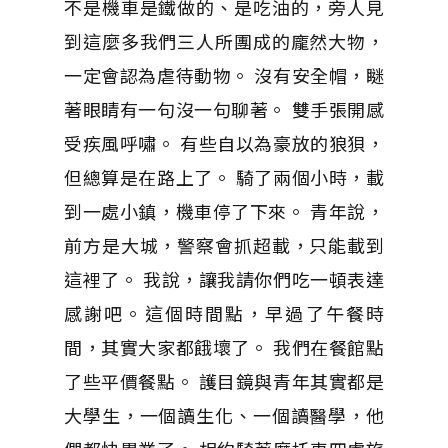
不是機車是鐵做的、是吃油的，旁人見
到這麼多我們三人所團成的龐然大物，
一定會認為虐待動物。 沒有安全帽，瞇
著眼睛有一句沒一句聊著。 雙手張開感
受疾風呼嘯。 有些自以為豪放的狼狽，
但總算是在路上了。 騎了兩個小時，載
到一處小鎮，機車停了下來。 青年說，
前方是大城，警察會抓超載，只能載到
這裡了。 我說，讓我請你們吃一頓表達
感謝吧。這個時間點，早過了午餐時
間，其實大家都餓壞了。 我們在餐館點
了些平價餐點。 護目鏡與青年其實都是
大學生，一個讀生化、一個讀醫學，他