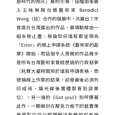
是時代的炮灰」展的引導，這檔由策展
人王咏琳與台裔藝術家 Benedict
Wong（註）合作的個展中，共展出 7 件
首度在台灣露出的作品，展場動線由一
組永無止盡、無論如何填寫都呈現為
「Error」的線上申請系統《藝術家的副
業》開始，而這個令人莞爾的作品幾乎
是所有台灣藝術家曾經歷過的行政惡夢
（耗費大量時間用於填寫申請表格，而
號稱線上作業的結果，卻是最後必須列
印成冊、燒光碟後實體郵寄到該單
位）。另一端的《Got you!》則呼應著
此作，一顆被封在壓克力板下的裝置像
是電影中可以瞬間解決危機的紅色按