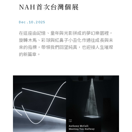
NAH首次台灣個展
Dec.10.2025
在這座由記憶、童年與光影拼成的夢幻樂園裡，
旋轉木馬、彩球與紅鼻子小丑化作通往成長與未
來的指標，帶領我們回望純真，也迎接人生璀璨
的新篇章。