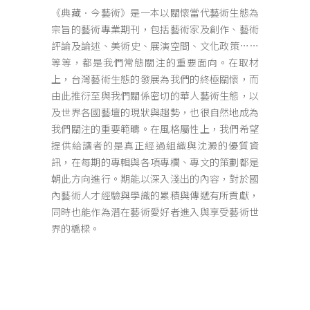
《典藏．今藝術》是一本以關懷當代藝術生態為
宗旨的藝術專業期刊，包括藝術家及創作、藝術
評論及論述、美術史、展演空間、文化政策……
等等，都是我們常態關注的重要面向。在取材
上，台灣藝術生態的發展為我們的終極關懷，而
由此推衍至與我們關係密切的華人藝術生態，以
及世界各國藝壇的現狀與趨勢，也很自然地成為
我們關注的重要範疇。在風格屬性上，我們希望
提供給讀者的是真正經過組織與沈澱的優質資
訊，在每期的專輯與各項專欄、專文的策劃都是
朝此方向進行。期能以深入淺出的內容，對於國
內藝術人才經驗與學識的累積與傳遞有所貢獻，
同時也能作為潛在藝術愛好者進入與享受藝術世
界的橋樑。