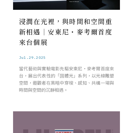
浸潤在光裡，與時間和空間重
新相遇｜安東尼・麥考爾首度
來台個展
Jul.29.2025
當代藝術與實驗電影先驅安東尼・麥考爾首度來
台，展出代表性的「固體光」系列，以光線雕塑
空間，邀觀者在黑暗中穿梭、感知、共構一場與
時間與空間的沉靜相遇。