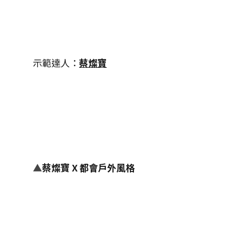
示範達人：
蔡燦寶
▲
蔡燦寶 X 都會戶外風格