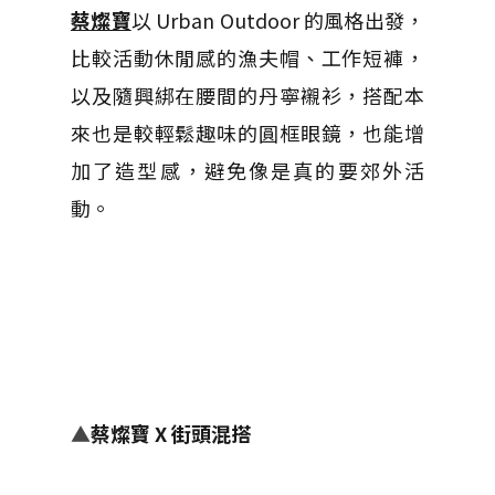
蔡燦寶
以 Urban Outdoor 的風格出發，
比較活動休閒感的漁夫帽、工作短褲，
以及隨興綁在腰間的丹寧襯衫，搭配本
來也是較輕鬆趣味的圓框眼鏡，也能增
加了造型感，避免像是真的要郊外活
動。
▲
蔡燦寶 X 街頭混搭