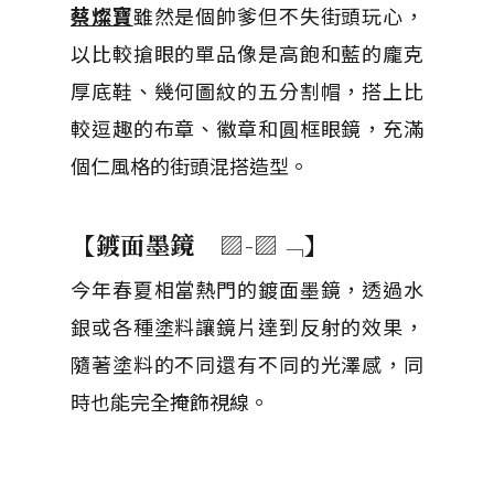
蔡燦寶
雖然是個帥爹但不失街頭玩心，
以比較搶眼的單品像是高飽和藍的龐克
厚底鞋、幾何圖紋的五分割帽，搭上比
較逗趣的布章、徽章和圓框眼鏡，充滿
個仁風格的街頭混搭造型。
【鍍面墨鏡
▨-▨﹁
】
今年春夏相當熱門的鍍面墨鏡，透過水
銀或各種塗料讓鏡片達到反射的效果，
隨著塗料的不同還有不同的光澤感，同
時也能完全掩飾視線。