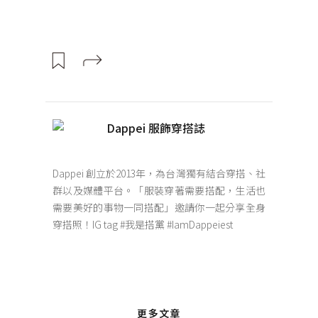
Dappei 服飾穿搭誌
Dappei 創立於2013年，為台灣獨有結合穿搭、社
群以及媒體平台。「服裝穿著需要搭配，生活也
需要美好的事物一同搭配」邀請你一起分享全身
穿搭照！IG tag #我是搭黨 #IamDappeiest
更多文章