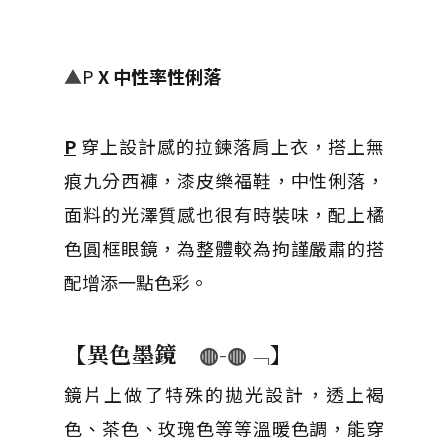
▲
P
X 中性率性俐落
P
穿上設計感的拉鍊落肩上衣，搭上無
痕九分西褲，漆皮樂福鞋，中性俐落，
面料的光澤質感也很有時裝味，配上橘
色圓框眼鏡，為整體較為拘謹嚴肅的搭
配增添一點色彩。
【異色墨鏡
◍-◍﹁
】
鏡片上做了特殊的拋光設計，透上褐
色、茶色、玫瑰色等等溫暖色調，能穿