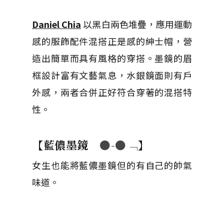
Daniel Chia
以黑白兩色堆疊，應用運動
感的服飾配件混搭正是感的紳士帽，營
造出簡單而具有風格的穿搭。墨鏡的眉
框設計富有文藝氣息，水銀鏡面則有戶
外感，兩者合併正好符合穿著的混搭特
性。
【藍儂墨鏡
●-●﹁
】
女生也能將藍儂墨鏡但的有自己的帥氣
味道。