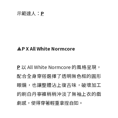
示範達人：
P
▲
P
X All White Normcore
P
以 All White Normcore 的風格呈現，
配合全身穿搭選擇了透明無色框的圓形
眼鏡，也讓整體沾上復古味，破壞加工
的刷白丹寧褲稍稍沖淡了無袖上衣的戲
劇感，使得穿著輕重拿捏自如。