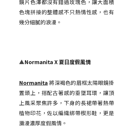
鏡片色澤都沒有錯過玫瑰色，讓大面積
色塊拼接的整體感不只熱情性感，也有
幾分細膩的浪漫。
▲
Normanita X 夏日度假風情
Normanita
將深褐色的眉框太陽眼鏡掛
置頭上，搭配古著感的垂墜耳環，讓頂
上風采聚焦許多，下身的
長裙帶著
熱帶
植物印花，佐以編織綁帶楔形鞋，更是
瀰漫濃厚度假風情
。