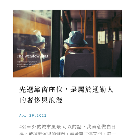
先選靠窗座位，是屬於通勤人
的奢侈與浪漫
Apr.29.2021
#公車外的城市風景 可以的話，我願意做白日
夢，或掉進沉思的漩渦，看著車子停又開、每一