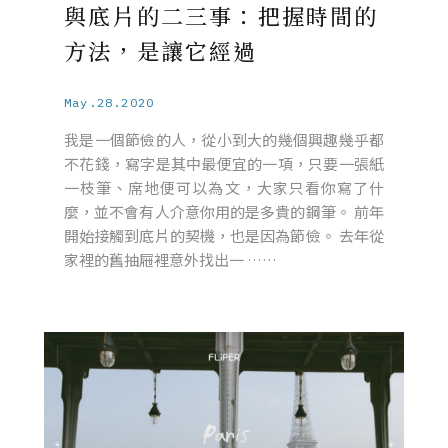
與底片的二三事：把握時間的
方法，是讓它經過
May.28.2020
我是一個節儉的人，從小到大的幾個興趣幾乎都
不花錢，寫字是其中最便宜的一項，只要一張紙
一枝筆、席地便可以為文，大家只看你寫了什
麼，並不會有人介意你用的是多貴的鋼筆。 前年
開始接觸到底片的契機，也是因為節儉。 去年從
家裡的舊抽屜裡意外找出一 ……