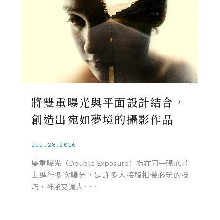
將雙重曝光與平面設計結合，
創造出宛如夢境的攝影作品
Jul.28.2016
雙重曝光（Double Exposure）指在同一張底片
上進行多次曝光，是許多人接觸相機必玩的技
巧，神秘又讓人 ……