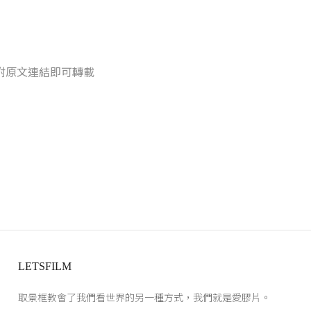
附原文連結即可轉載
LETSFILM
取景框教會了我們看世界的另一種方式，我們就是愛膠片。