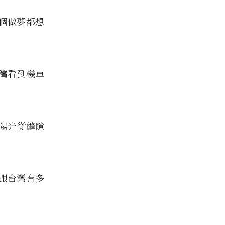
個做夢都想
灣看到機車
陽光從縫隙
跟台灣有多