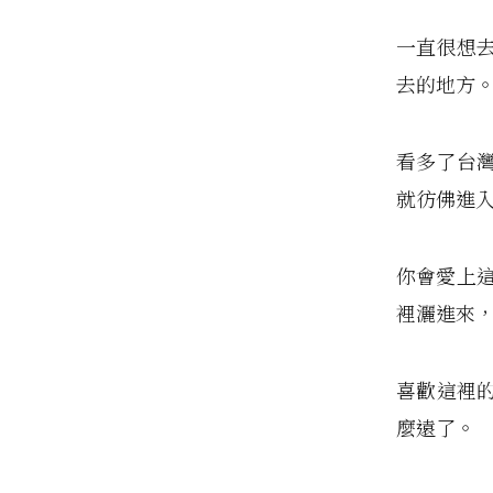
一直很想
去的地方
看多了台
就彷佛進
你會愛上
裡灑進來
喜歡這裡
麼遠了。