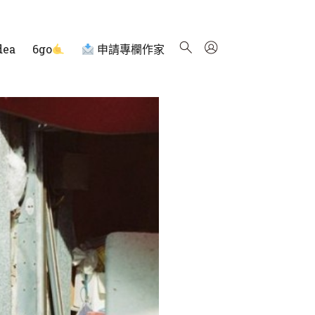
dea
6go
申請專欄作家