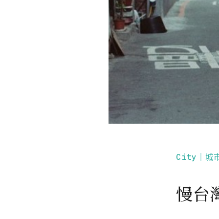
City｜城
慢台