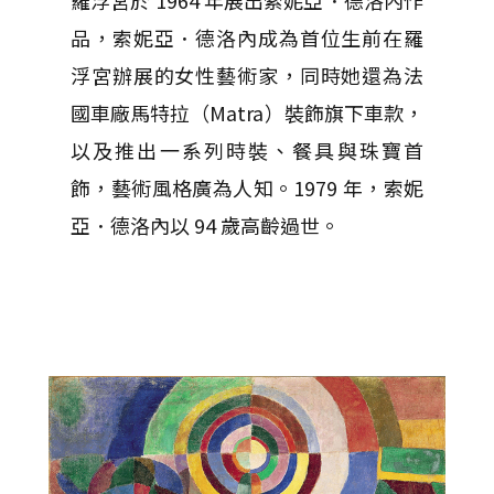
羅浮宮於 1964 年展出索妮亞．德洛內作
品，索妮亞．德洛內成為首位生前在羅
浮宮辦展的女性藝術家，同時她還為法
國車廠馬特拉（Matra）裝飾旗下車款，
以及推出一系列時裝、餐具與珠寶首
飾，藝術風格廣為人知。1979 年，索妮
亞．德洛內以 94 歲高齡過世。