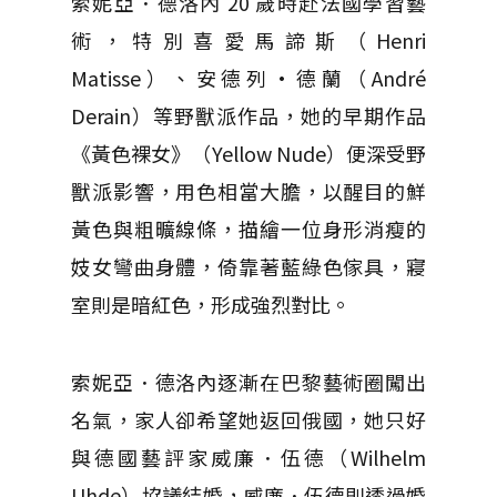
索妮亞．德洛內 20 歲時赴法國學習藝
術，特別喜愛馬諦斯（Henri
Matisse）、安德列•德蘭（André
Derain）等野獸派作品，她的早期作品
《黃色裸女》（Yellow Nude）便深受野
獸派影響，用色相當大膽，以醒目的鮮
黃色與粗曠線條，描繪一位身形消瘦的
妓女彎曲身體，倚靠著藍綠色傢具，寢
室則是暗紅色，形成強烈對比。
索妮亞．德洛內逐漸在巴黎藝術圈闖出
名氣，家人卻希望她返回俄國，她只好
與德國藝評家威廉．伍德（Wilhelm
Uhde）協議結婚，威廉．伍德則透過婚