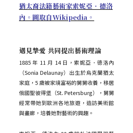
猶太裔法籍藝術家索妮亞．德洛
內。圖取自Wikipedia。
遇見摯愛 共同提出藝術理論
1885 年 11 月 14 日，索妮亞．德洛內
（Sonia Delaunay）出生於烏克蘭猶太
家庭，5 歲被家境富裕的舅舅收養，移居
俄國聖彼得堡（St. Petersburg），舅舅
經常帶她到歐洲各地旅遊，造訪美術館
與畫廊，培養她對藝術的興趣。