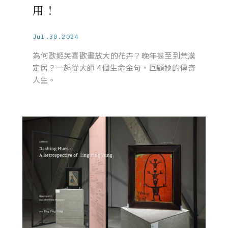
用！
Jul.30.2024
為何歐姬芙喜歡畫放大的花卉？晚年甚至到荒漠
定居？一起從大師 4 個生命金句，回顧她的傳奇
人生。