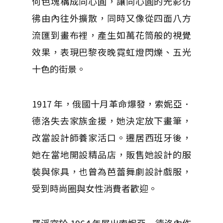
何色塊構成同心圓，讓同心圓的光影彷
彿由內往外擴散，同時又像從四面八方
流匯到畫布裡，產生如萬花筒般的視覺
效果，表現巴黎夜晚霓虹燈閃爍、五光
十色的街景。
1917 年，俄國十月革命爆發，索妮亞．
德洛失去家族金援，她決定放下畫筆，
改當設計師養家活口。遷居西班牙後，
她在當地開設精品店，販售她設計的服
裝與傢具，也曾為芭蕾舞劇設計戲服，
受到時尚圈與女性消費者歡迎。