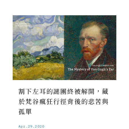
割下左耳的謎團終被解開，藏
於梵谷瘋狂行徑背後的悲苦與
孤單
Apr.29.2020