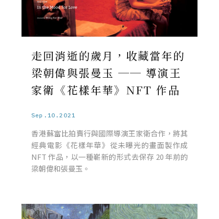
走回消逝的歲月，收藏當年的
梁朝偉與張曼玉 ── 導演王
家衛《花樣年華》NFT 作品
Sep.10.2021
香港蘇富比拍賣行與國際導演王家衛合作，將其
經典電影《花樣年華》從未曝光的畫面製作成
NFT 作品，以一種嶄新的形式去保存 20 年前的
梁朝偉和張曼玉。