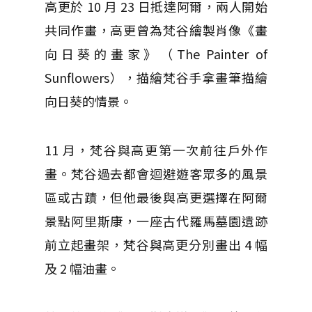
高更於 10 月 23 日抵達阿爾，兩人開始
共同作畫，高更曾為梵谷繪製肖像《畫
向日葵的畫家》（The Painter of
Sunflowers），描繪梵谷手拿畫筆描繪
向日葵的情景。
11 月，梵谷與高更第一次前往戶外作
畫。梵谷過去都會迴避遊客眾多的風景
區或古蹟，但他最後與高更選擇在阿爾
景點阿里斯康，一座古代羅馬墓園遺跡
前立起畫架，梵谷與高更分別畫出 4 幅
及 2 幅油畫。