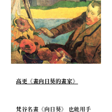
高更《畫向日葵的畫家》
梵谷名畫《向日葵》 也能用手