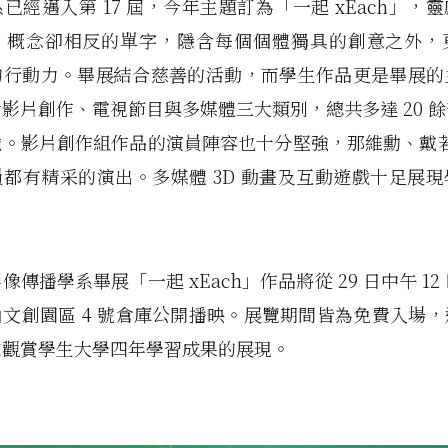
已經邁入第 17 屆，今年主題訂為「一起 xEach」，
、概念卻相反的單字，隱含每個個體獨具的創意之外，
的行動力。畢展結合慈善的活動，而學生作品更是畢展的
影片創作、電視節目與多媒體三大類別，總共多達 20 
。影片創作組作品的演員陣容也十分堅強，那維勳、戴若
都有精采的演出。多媒體 3D 動畫及互動遊戲十足展
像傳播學系畢展「一起 xEach」作品將從 29 日中午 12
文創園區 4 號倉庫公開播映。展覽期間皆為免費入場
來觀賞學生大學四年學習成果的展現。