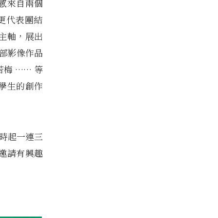
靈感來自兩個
更代表團結
主軸，展出
餘部影像作品
梅 …… 等
現學生的創作
 時起一連三
，邀請有興趣