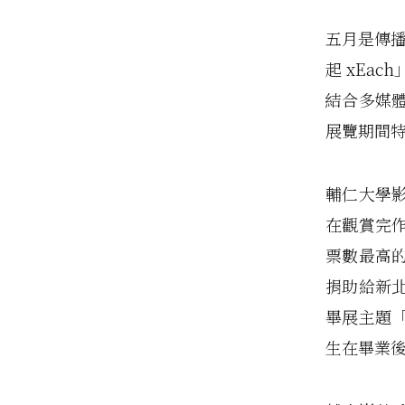
五月是傳播
起 xEac
結合多媒
展覽期間
輔仁大學
在觀賞完
票數最高
捐助給新
畢展主題「
生在畢業