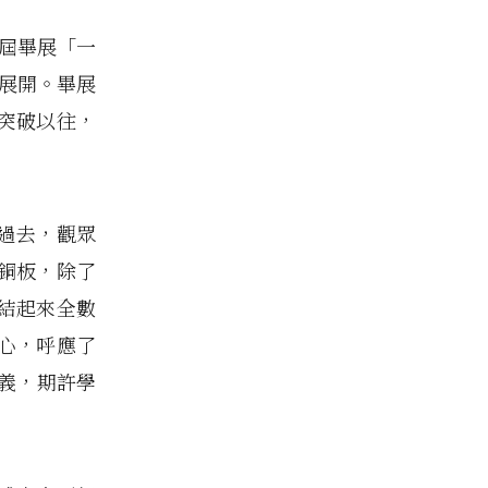
 屆畢展「一
倉庫展開。畢展
突破以往，
過去，觀眾
銅板，除了
結起來全數
心，呼應了
意義，期許學