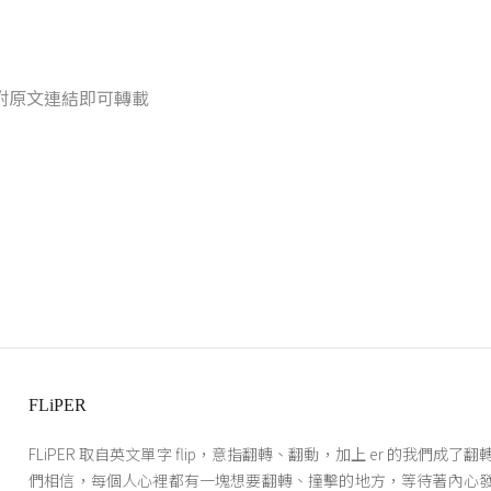
附原文連結即可轉載
FLiPER
FLiPER 取自英文單字 flip，意指翻轉、翻動，加上 er 的我們成了
們相信，每個人心裡都有一塊想要翻轉、撞擊的地方，等待著內心