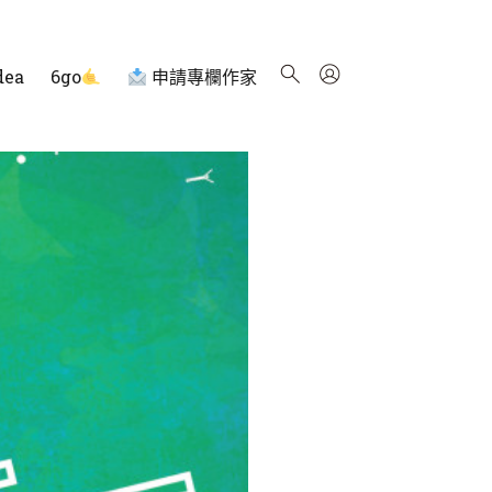
dea
6go
申請專欄作家