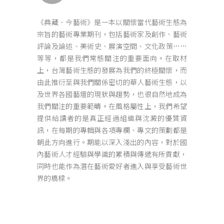
《典藏．今藝術》是一本以關懷當代藝術生態為
宗旨的藝術專業期刊，包括藝術家及創作、藝術
評論及論述、美術史、展演空間、文化政策……
等等，都是我們常態關注的重要面向。在取材
上，台灣藝術生態的發展為我們的終極關懷，而
由此推衍至與我們關係密切的華人藝術生態，以
及世界各國藝壇的現狀與趨勢，也很自然地成為
我們關注的重要範疇。在風格屬性上，我們希望
提供給讀者的是真正經過組織與沈澱的優質資
訊，在每期的專輯與各項專欄、專文的策劃都是
朝此方向進行。期能以深入淺出的內容，對於國
內藝術人才經驗與學識的累積與傳遞有所貢獻，
同時也能作為潛在藝術愛好者進入與享受藝術世
界的橋樑。