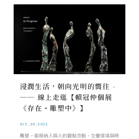
浸潤生活，朝向光明的嚮往 ­­
── 線上走逛【賴冠仲個展
《存在・雕塑中》】
Oct.10.2021
雕塑，能吸納人與人的觀點流動、交疊環境與時