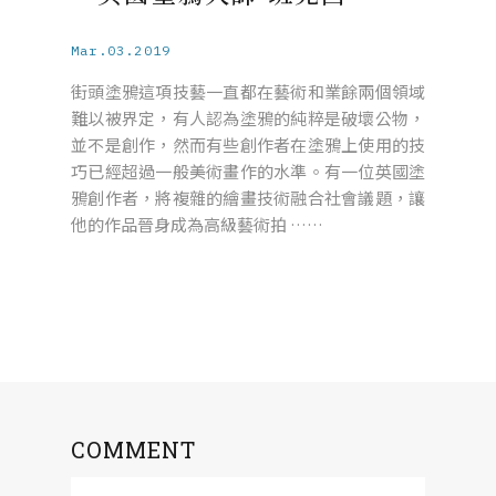
Mar.03.2019
街頭塗鴉這項技藝一直都在藝術和業餘兩個領域
難以被界定，有人認為塗鴉的純粹是破壞公物，
並不是創作，然而有些創作者在塗鴉上使用的技
巧已經超過一般美術畫作的水準。有一位英國塗
鴉創作者，將複雜的繪畫技術融合社會議題，讓
他的作品晉身成為高級藝術拍 ……
COMMENT