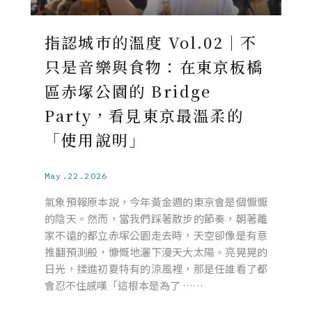
指認城市的溫度 Vol.02｜不
只是音樂與食物：在東京板橋
區赤塚公園的 Bridge
Party，看見東京最溫柔的
「使用說明」
May.22.2026
氣象預報原本說，今年黃金週的東京會是個懨懨
的陰天。然而，當我們踩著散步的節奏，朝著離
家不遠的都立赤塚公園走去時，天空卻像是有意
推翻預測般，慷慨地灑下漫天大太陽。亮晃晃的
日光，揉進初夏特有的涼風裡，那是任誰看了都
會忍不住感嘆「這根本是為了 ……