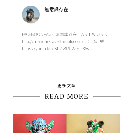
無意識存在
FACEBOOK PAGE: 無意識存在：A R T W O R K：
http://mandarkravel.tumblr.com/：音樂：
https://youtu.be/lBD7sBPU2vg?t=35s
更多文章
READ MORE