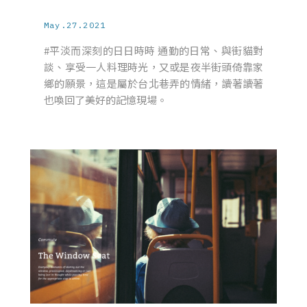
May.27.2021
#平淡而深刻的日日時時 通勤的日常、與街貓對
談、享受一人料理時光，又或是夜半街頭倚靠家
鄉的願景，這是屬於台北巷弄的情緒，讀著讀著
也喚回了美好的記憶現場。