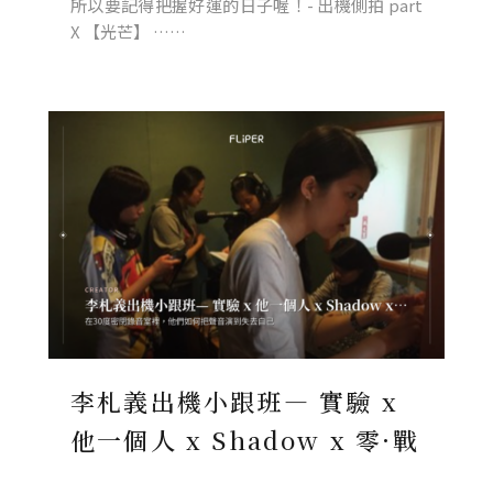
所以要記得把握好運的日子喔！- 出機側拍 part
X 【光芒】 ……
李札義出機小跟班— 實驗 x
他一個人 x Shadow x 零·戰