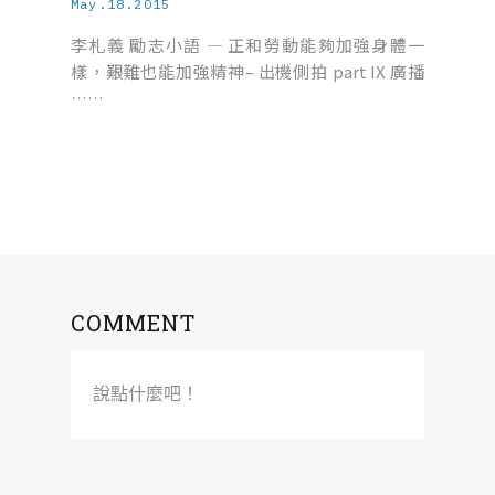
May.18.2015
李札義 勵志小語 — 正和勞動能夠加強身體一
樣，艱難也能加強精神– 出機側拍 part IX 廣播
……
COMMENT
說點什麼吧！