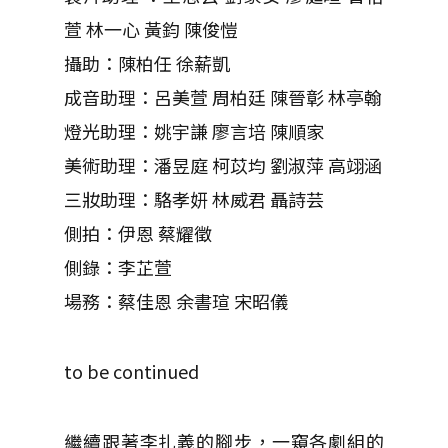
萱 林一心 黃鈞 陳俊愷
攝助：陳柏任 徐薪凱
成音助理：呂美萱 周柏廷 陳晉彰 林亭翰
燈光助理：姚宇謙 廖言培 陳順家
美術助理：潘昱庭 柯苡均 劉淑萍 高翊涵
三妝助理：駱孝妍 林威君 聶詩芸
側拍：伊恩 蔡耀徵
側錄：李芷萱
場務：蔡佳恩 余書瑄 宋昭儀
to be continued
繼續跟著李扎義的腳步，一窺各劇組的