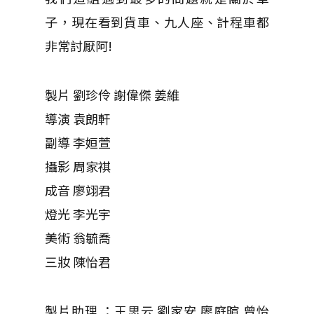
子，現在看到貨車、九人座、計程車都
非常討厭阿!
製片 劉珍伶 謝偉傑 姜維
導演 袁朗軒
副導 李姮萱
攝影 周家祺
成音 廖翊君
燈光 李光宇
美術 翁毓喬
三妝 陳怡君
製片助理 ：王思云 劉家安 廖庭暄 曾怡