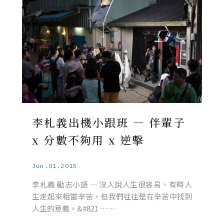
李札義出機小跟班 — 伴輩子
x 分數不夠用 x 逆擊
Jun.01.2015
李札義 勵志小語 — 沒人說人生很容易，有時人
生走起來相當辛苦，但我們往往是在辛苦中找到
人生的意義。&#821 ……