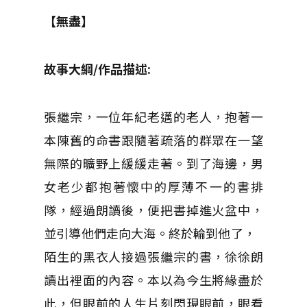
【無盡】
故事大綱
/
作品描述
:
張繼宗，一位年紀老邁的老人，抱著一
本陳舊的命書跟隨著疏落的群眾在一望
無際的曠野上緩緩走著。到了海邊，男
女老少都抱著懷中的厚薄不一的書排
隊，經過朗讀後，便把書掉進火盆中，
並引導他們走向大海。終於輪到他了，
陌生的黑衣人接過張繼宗的書，徐徐朗
讀出裡面的內容。本以為今生將緣盡於
此，但眼前的人生片刻閃現眼前，眼看