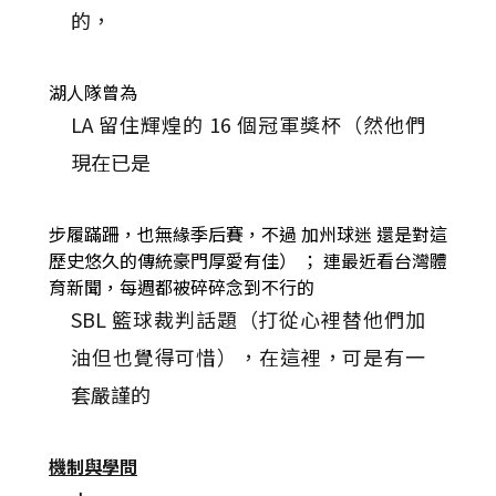
的，
湖人隊曾為
LA 留住輝煌的 16 個冠軍獎杯（然他們
現在已是
步履蹣跚，也無緣季后賽，不過
加州球迷
還是對這
歷史悠久的傳統豪門厚愛有佳）
；
連最近看台灣體
育新聞，每週都被碎碎念到不行的
SBL 籃球裁判話題（打從心裡替他們加
油但也覺得可惜），在這裡，可是有一
套嚴謹的
機制與學問