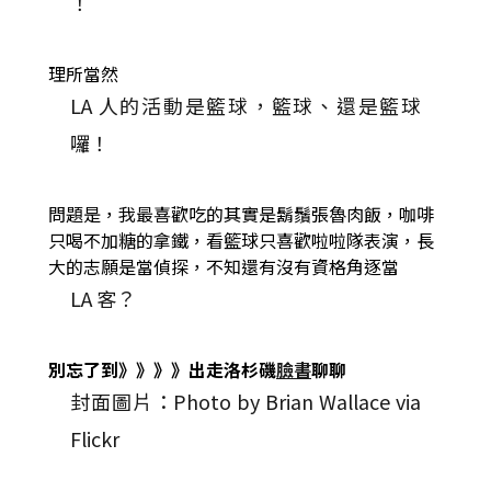
！
理所當然
LA 人的活動是籃球，籃球、還是籃球
囉！
問題是，我最喜歡吃的其實是鬍鬚張魯肉飯，咖啡
只喝不加糖的拿鐵，看籃球只喜歡啦啦隊表演，長
大的志願是當偵探，不知還有沒有資格角逐當
LA 客？
別忘了到》》》》出走洛杉磯
臉書
聊聊
封面圖片：Photo by Brian Wallace via
Flickr