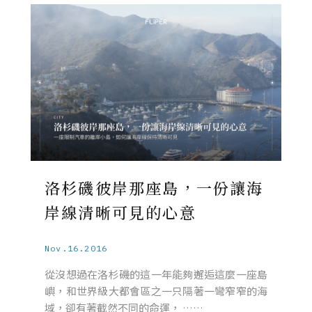
洛杉磯彼岸那座島，一份讓海
岸線清晰可見的心意
Nov.16.2016
從沒想過在洛杉磯的這一年能夠邂逅這麼一座島
嶼，和世界級大都會區之一只隔著一彎窄窄的海
域，卻有著截然不同的命運， ……