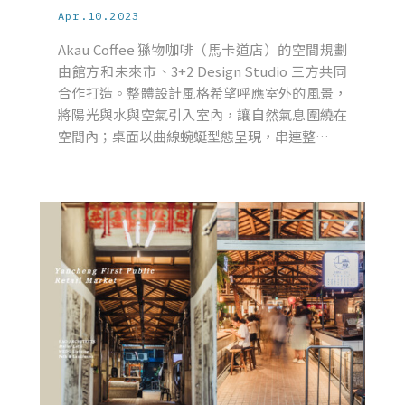
Apr.10.2023
Akau Coffee 猻物咖啡（⾺卡道店）的空間規劃
由館⽅和未來市、3+2 Design Studio 三⽅共同
合作打造。整體設計風格希望呼應室外的風景，
將陽光與水與空氣引入室內，讓自然氣息圍繞在
空間內；桌面以曲線蜿蜒型態呈現，串連整…