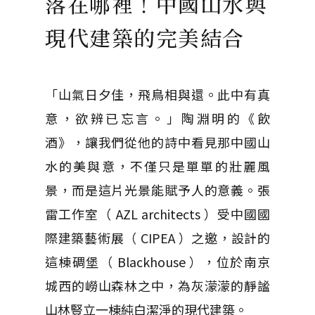
落在哪裡！中國山水與
現代建築的完美結合
「山氣日夕佳，飛鳥相與還。此中有真
意，欲辨已忘言。」陶淵明的《飲
酒》，讓我們從他的詩中看見那中國山
水的美與意，不僅只是單單的壯麗風
景，而是這片光景能賦予人的意義。張
雷工作室（ AZL architects ）受中國國
際建築藝術展（ CIPEA ）之邀，設計的
這棟碉堡（ Blackhouse ），位於南京
城西的嶗山森林之中，為灰濛濛的靜謐
山林豎立一棟純白潔淨的現代建築。