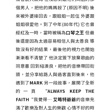
個男人，把他的媽媽殺了(原因不明) 後
來被外婆接回去，跟姐姐一起住 外婆跟
姐姐很愛他。
到了中年(80年代) 它也曾
經紅及一時，當時被稱為
口琴之王
但最
後還是因為太過容易相信人與太善良 導
致沒有好的結果，最後他的視力也開始
漸漸看不清楚了 他決定簽下放棄歌曲的
同意書 回到紐澳良，把他的音樂帶回街
頭，並分享給路人與過客直到後來，他
遇到了
MARK
另一段故事，展開了全新
的一頁
“ALWAYS KEEP THE
FAITH
“
我覺得…
艾略特爺爺
的音樂充
滿了歡樂及對人生的樂觀 心情不好的時