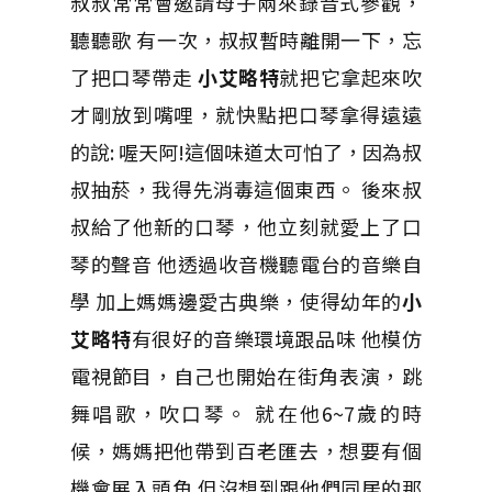
叔叔常常會邀請母子兩來錄音式參觀，
聽聽歌 有一次，叔叔暫時離開一下，忘
了把口琴帶走
小艾略特
就把它拿起來吹
才剛放到嘴哩，就快點把口琴拿得遠遠
的說: 喔天阿!這個味道太可怕了，因為叔
叔抽菸，我得先消毒這個東西。 後來叔
叔給了他新的口琴，他立刻就愛上了口
琴的聲音 他透過收音機聽電台的音樂自
學 加上媽媽邊愛古典樂，使得幼年的
小
艾略特
有很好的音樂環境跟品味
他模仿
電視節目，自己也開始在街角表演，​​跳
舞唱歌，吹口琴。
就在他6~7歲的時
候，媽媽把他帶到百老匯去，想要有個
機會展入頭角 但沒想到跟他們同居的那