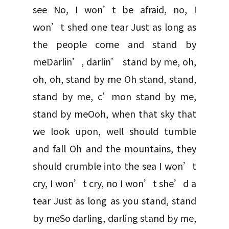
see No, I won’t be afraid, no, I
won’t shed one tear Just as long as
the people come and stand by
meDarlin’, darlin’ stand by me, oh,
oh, oh, stand by me Oh stand, stand,
stand by me, c’mon stand by me,
stand by meOoh, when that sky that
we look upon, well should tumble
and fall Oh and the mountains, they
should crumble into the sea I won’t
cry, I won’t cry, no I won’t she’d a
tear Just as long as you stand, stand
by meSo darling, darling stand by me,