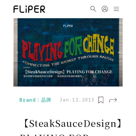
Brand｜品牌
Jan.12.2015
【SteakSauceDesign】