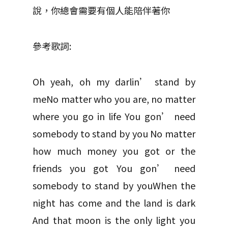
說，你總會需要有個人能陪伴著你
參考歌詞:
Oh yeah, oh my darlin’ stand by
meNo matter who you are, no matter
where you go in life You gon’ need
somebody to stand by you No matter
how much money you got or the
friends you got You gon’ need
somebody to stand by youWhen the
night has come and the land is dark
And that moon is the only light you