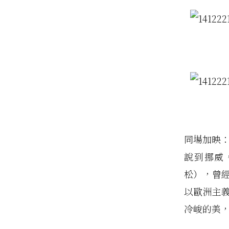
同場加映
說到挪威
松），曾經
以歐洲主
冷峻的美，