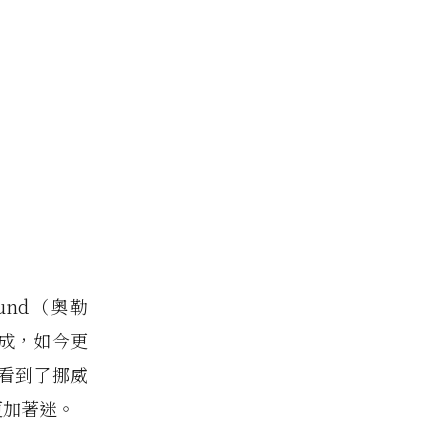
nd（奧勒
完成，如今更
看到了挪威
更加著迷。