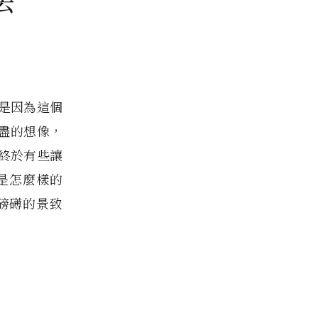
去”
是因為這個
盡的想像，
終於有些讓
是怎麼樣的
這磅礡的景致