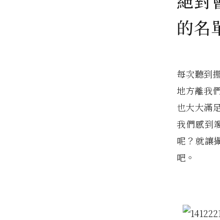
絕對
的名
每次聽到
地方離我
也大大滿
我們感到
呢？就讓攝
吧。