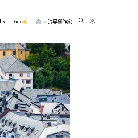
dea
6go
申請專欄作家