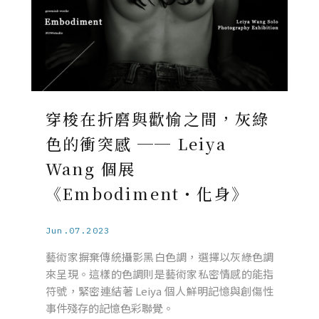
穿梭在折磨與歡愉之間，灰綠
色的衝突感 ── Leiya
Wang 個展
《Embodiment・化身》
Jun.07.2023
藝術家摒棄傳統攝影黑白色調，選擇以灰綠色調
來呈現。這樣的色調則是藝術家私密情感的能指
符號，緊密連結著 Leiya 個人鮮明記憶與創傷性
事件殘存的記憶色彩聯覺。