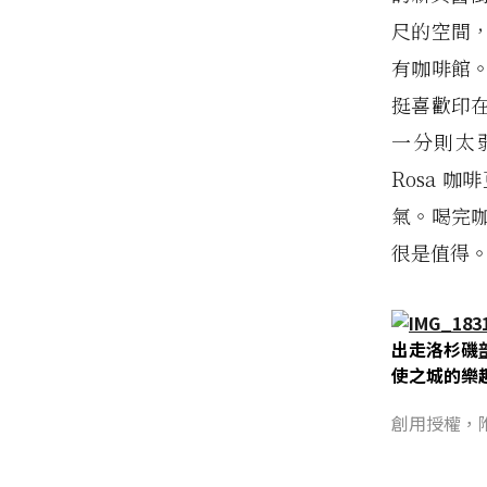
尺的空間
有咖啡館
挺喜歡印
一分則太弱
Rosa 
氣。喝完
很是值得
出走洛杉磯
使之城的樂
創用授權，