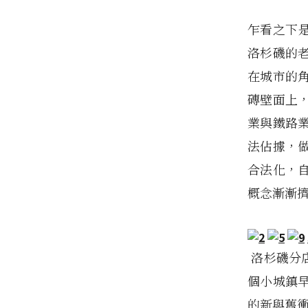
乍看之下是
洛杉磯的
在城市的
磚壁面上
業與鐵路
法佔據，
合法化，
概念漸漸
洛杉磯分店
個小城鎮
的新與舊衝