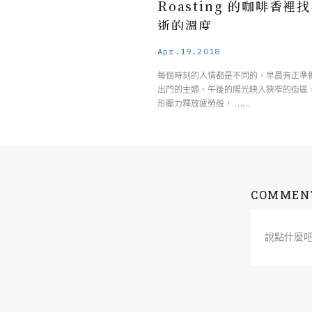
Roasting 的咖啡香裡
逝的溫度
Apr.19.2018
每個時刻的人情都是不同的，早晨有正準
出門的主婦、午後的陽光映入狹窄的街區
形壓力釋放疲勞般， ……
COMMEN
說點什麼