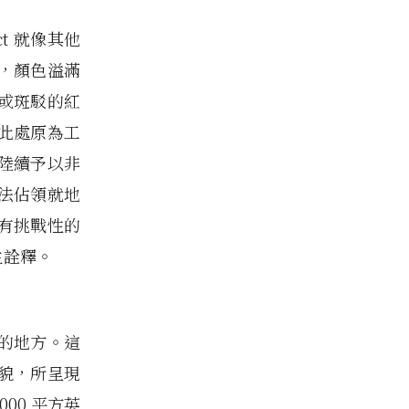
t 就像其他
，顏色溢滿
或斑駁的紅
此處原為工
陸續予以非
法佔領就地
有挑戰性的
生詮釋。
合的地方。這
貌，所呈現
00 平方英