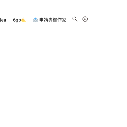
dea
6go
申請專欄作家