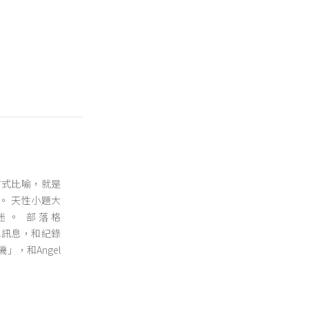
方式比喻，就是
。 天性小題大
迷。 部落格
磯的在地訊息，和紀錄
」，和Angel