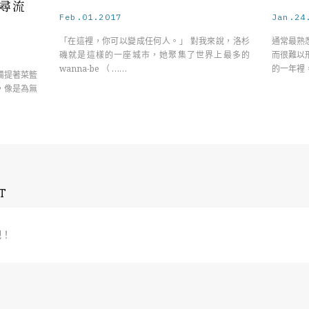
找尋流
Feb.01.2017
Jan.24
「在這裡，你可以變成任何人。」 對我來說，洛杉
通常最熟
磯就是這樣的一座城市，她聚集了世界上最多的
而很難以
wanna-be （ ……
的一年裡
備提著菜籃
，像是為無
T
吧！