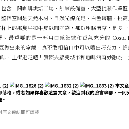
，包含一間咖啡烘焙工場、訓練設備室、大型批發作業區
。整個空間是天然木材、自然光線充足、白色磚牆、挑高
在杯上的那隻牛和牛皮紙咖啡袋，那份粗曠潦草，是多一
。最重要的是一杯用口感細緻和香氣充分的 Costa Rica
咖啡豆做出來的拿鐵，真不敢相信口中可以嚐出巧克力、
咖啡，上街走走吧！實際去感受城市和咖啡館奇妙融為一
。
本文章
部落格
，或者如果你喜歡這篇文章，歡迎到我的
臉書
聊聊，一同
趣~
附原文連結即可轉載