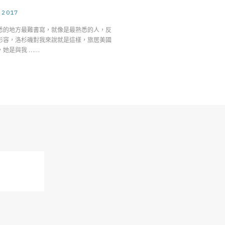
.2017
悉的地方最難書寫，就像是最熟悉的人，反
形容，洛杉磯對我來說就是這樣，旅居美國
，她是與我 ……