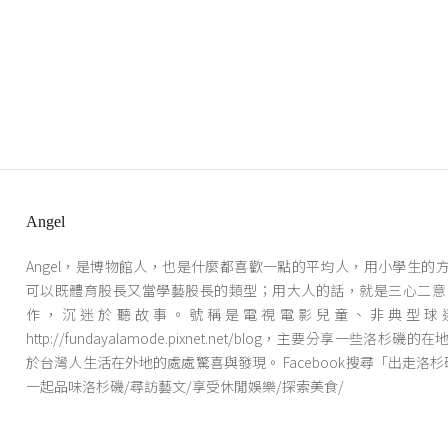
Angel
Angel，是博物館人，也是什麼都喜歡一點的平均人，用小學生的
可以既體育股長又當學藝股長的類型；用大人的話，就是三心二意
作，沉迷於聽故事。號稱是電視電影兒童、非典型球
http://fundayalamode.pixnet.net/blog，主要分享一些洛杉
於台灣人生活在外地的處處驚喜與發現。 Facebook搜尋「出走洛杉磯
一起品味洛杉磯/尋訪藝文/享受休閒娛樂/探索美食/