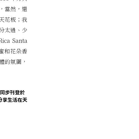
，當然，還
天花板；我
分太過、少
 Santa
蜂蜜和花朵香
體的氛圍，
同步刊登於
分享生活在天