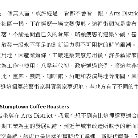
一個無人區，或許經過，看都不會看一眼，Arts Distric
老社區一樣，正在經歷一場文藝復興。這裡街頭就是畫布
角落，不論是閒置已久的倉庫、略顯疲態的建築外觀，甚
，散發一股永不滿足的創新活力與不可阻擋的時尚風潮。
業用地，因產業蕭條，工廠建築荒廢無用後，許多藝術家
做為工作室使用；八零年代初，政府通過條例，將這些非
自此，畫廊、戲院、咖啡館、酒吧和表演場地等開闢，具
擠進這個屬於藝術家與實業家夢想地，老地方有了不同的
Stumptown Coffee Roasters
坐落在 Arts District，我實在想不到有比這裡還更適
早期工業為主的發展軌跡，到近年城市改造所賦予的新面
突美感，該店也是這樣的舊時代工業遇上新時代摩登，70