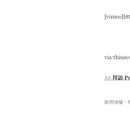
[vimeo]ht
via:thisisc
>> 拜訪 P
創用授權，