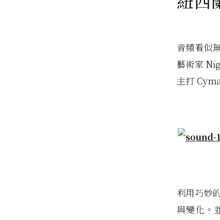
紐西蘭
音頻看似
藝術家 Ni
主打 Cy
利用巧妙
與變化。