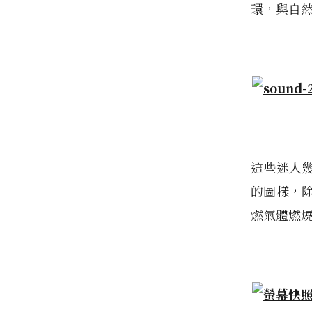
環，與自
這些迷人
的圖樣，
燃氣體燃