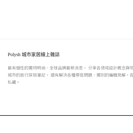
Polysh 城市家居線上雜誌
最有個性的獨特時尚、全球品牌最新消息， 分享各領域設計概念與
城市的旅行探險筆記， 還有解決各種穿搭問題、獨到的編輯見解，
私藏。