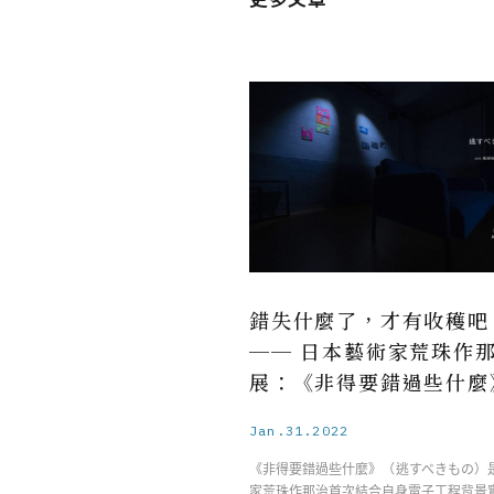
錯失什麼了，才有收穫吧
── 日本藝術家荒珠作
展：《非得要錯過些什麼
Jan.31.2022
《非得要錯過些什麼》（逃すべきもの）
家荒珠作那治首次結合自身電子工程背景