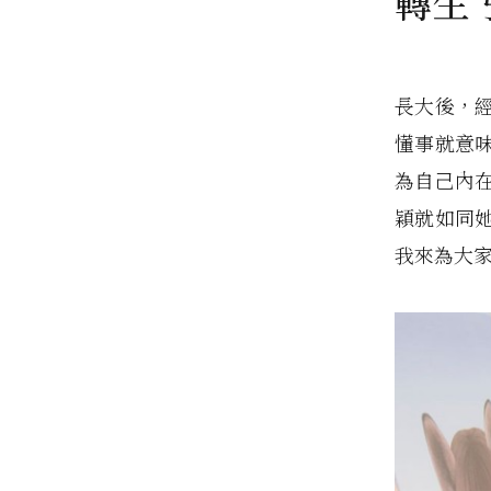
轉生
長大後，
懂事就意
為自己內
穎就如同
我來為大