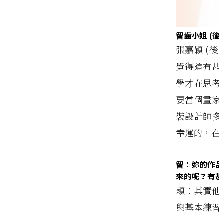
智齒小姐 (
張嘉穎 (
覺得這有
學才在思
要當個畫
裝設計師
幸運的，
智：妳的作
來的呢？有
穎：其實
與基本練