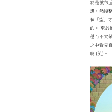
於是就很
想，然後
個「型」
的。 至
穩而不太
之中看見
啊 (笑)。