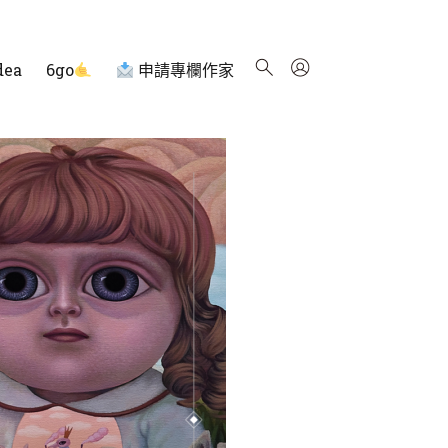
dea
6go
申請專欄作家