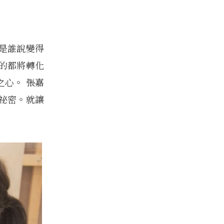
是誰說變得
的都將轉化
心。 張嘉
祕密。就讓