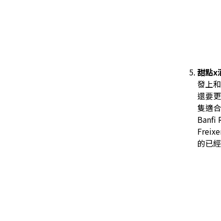
甜點x
發上和
還要更
隻適合
Banf
Frei
的已經