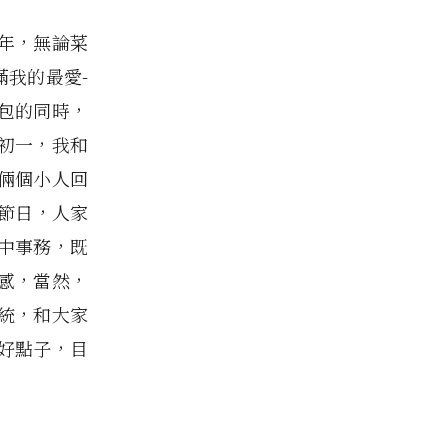
年，無論菜
我的最愛-
包的同時，
初一，我和
倆個小人回
節日，人家
中事務，既
感，當然，
統，和大家
好點子，目