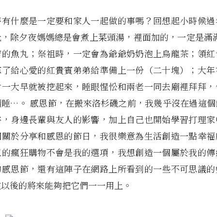
時有什麼是一定要和家人一起做的事嗎？回想起小時候過
化，除夕夜媽媽總是會煮上菜頭湯，裡面加的，一定是滿滿
店的魚丸；祭祖時，一定會為爺爺奶奶泡上烏龍茶；領紅
忘了給心愛的紅貴賓弟弟給準備上一份（二十塊）；大年
會一大早就被挖起來，睡眼惺忪和兩老一同去廟裡拜拜，
續睡…。 感恩節，在搬來洛杉磯之前，我幾乎沒在過這個
俗，身邊長輩與友人的影響，加上自己也開始學習打理家
個關於分享和感恩的節日，我很樂意為生活創造一點幸福
五的瘋狂購物不會是我的選項，我想創造一個屬於我的傳
的感恩節，還有這陣子在網路上所看到的一些不可思議的
在以後的將來能夠把它們一一用上。