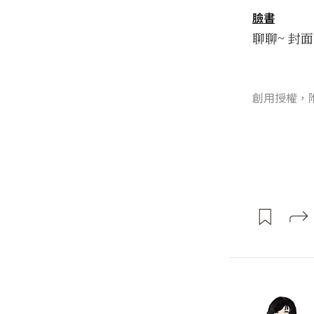
臉書
聊聊~ 封面圖片
創用授權，