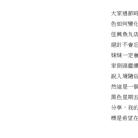
大家過節
色如何變
佳興魚丸
絕計不會
妹妹一定
家倒頭繼
說入境隨
然這是一
黑色星期
分享，我
標是希望