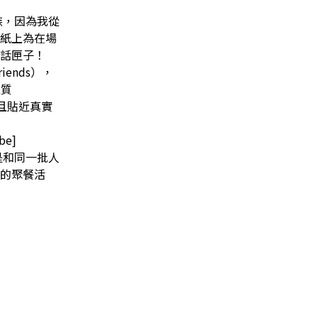
族，因為我從
紙上為在場
話匣子！
ends），
經質
，且貼近真實
be]
是和同一批人
的聚餐活