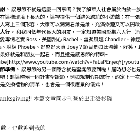
謝
。 感恩節不就是這麼一回事嗎？我了解華人社會屬於內斂一
在這樣環境下長大的，這裡提供一個避免尷尬的小遊戲：在一張
人寫上三個形容，大家可以猜猜看誰是誰，充滿樂趣又可以開啟
六人行。
和我同個年代長大的朋友，一定知道美國影集六人行（Fri
專情老實 Ross、美國甜心 Rachel、幽默風趣 Chandler、神
ica、脫線 Phoebe、好憨好天真 Joey？節目是如此溫馨、好笑
最好就是和朋友一起看，而且還是感恩節的特輯~
ube]http://www.youtube.com/watch?v=FaLaPEnjeqY[/youtu
誕節準備。
感恩節的另一個隱含就是聖誕節要到啦！屆時想必也
吧！趁這時候一同計畫聖誕節，例如規劃假期旅行、約定下一次
是交換禮物的清單，也會是一個很應景的儀式！
Thanksgiving!! 本篇文章同步刊登於出走洛杉磯
喜歡，也歡迎到我的