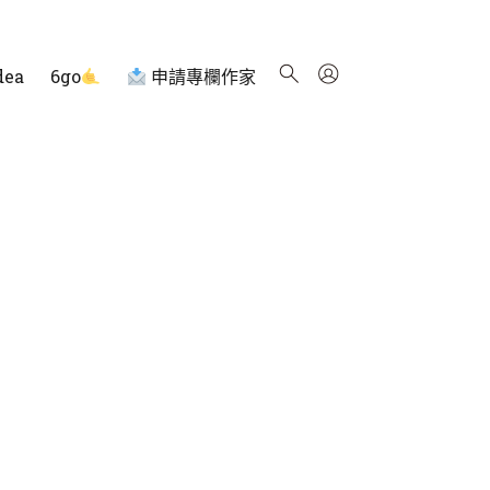
dea
6go
申請專欄作家