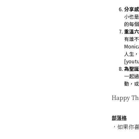
分享感
小也是
的每個
重溫
有誰不愛
Mon
人生，
[yout
為聖
一起過
動，或
Happy 
部落格
，如果你