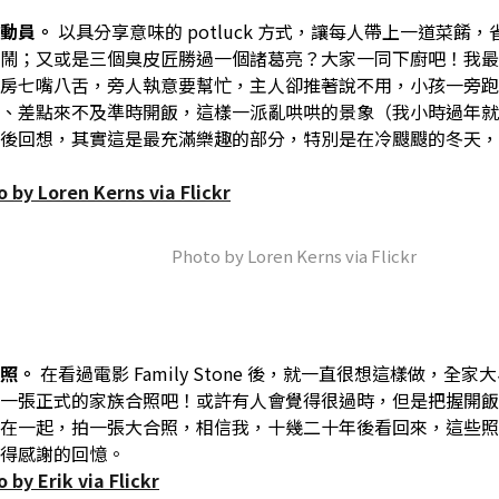
總動員。
以具分享意味的 potluck 方式，讓每人帶上一道菜餚
鬧；又或是三個臭皮匠勝過一個諸葛亮？大家一同下廚吧！我最
房七嘴八舌，旁人執意要幫忙，主人卻推著說不用，小孩一旁跑
、差點來不及準時開飯，這樣一派亂哄哄的景象（我小時過年就
後回想，其實這是最充滿樂趣的部分，特別是在冷颼颼的冬天，
Photo by Loren Kerns via Flickr
合照。
在看過電影 Family Stone 後，就一直很想這樣做，全
一張正式的家族合照吧！或許有人會覺得很過時，但是把握開飯
在一起，拍一張大合照，相信我，十幾二十年後看回來，這些照
得感謝的回憶。