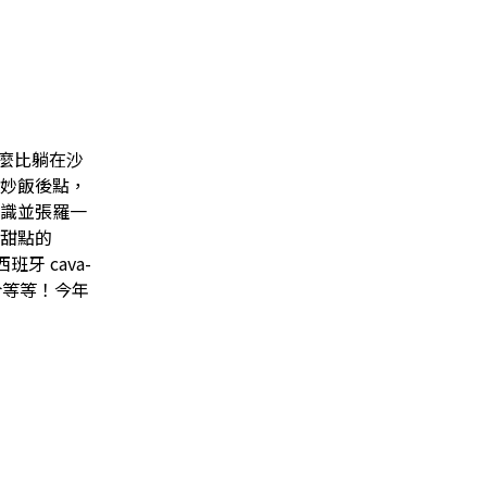
麼比躺在沙
妙飯後點，
識並張羅一
甜點的
班牙 cava-
等組合等等！今年