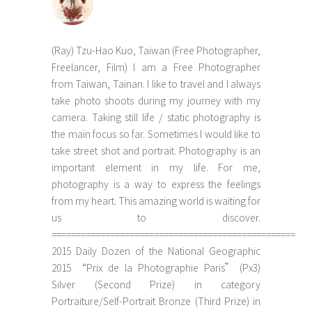
(Ray) Tzu-Hao Kuo, Taiwan (Free Photographer,
Freelancer, Film) I am a Free Photographer
from Taiwan, Tainan. I like to travel and I always
take photo shoots during my journey with my
camera. Taking still life / static photography is
the main focus so far. Sometimes I would like to
take street shot and portrait. Photography is an
important element in my life. For me,
photography is a way to express the feelings
from my heart. This amazing world is waiting for
us to discover.
==================================================
2015 Daily Dozen of the National Geographic
2015 “Prix de la Photographie Paris” (Px3)
Silver (Second Prize) in category
Portraiture/Self-Portrait Bronze (Third Prize) in