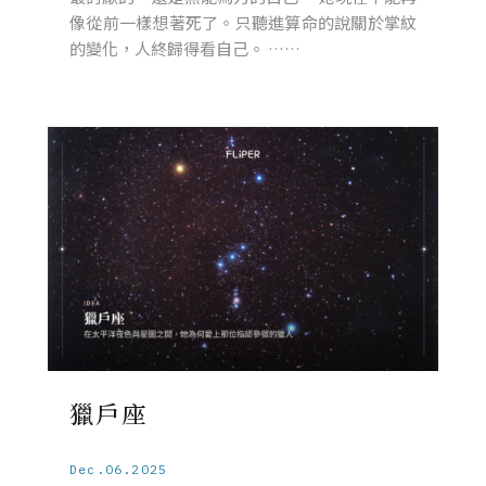
像從前一樣想著死了。只聽進算命的說關於掌紋
的變化，人終歸得看自己。 ……
獵戶座
Dec.06.2025