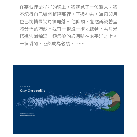
在某個滿是星星的晚上，我遇見了一位獵人。我
不記得自己如何抵達那裡，回過神來，海風與月
色已悄悄暈染每個角落。 他仰頭，悠然訴說著星
體分佈的巧妙。我有一搭沒一搭地聽著，看月光
揉進沙灘綿延，緞帶般的銀河懸在太平洋之上。
一個瞬間，啞然成為必然， ……