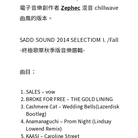
電子音樂創作者
Zephec
混音 chillwave
曲風的版本。
SADD SOUND 2014 SELECTIOM I. /Fall
-終極歌單秋季版音樂選輯-
曲目：
SALES – vow
‪BROKE FOR FREE – THE GOLD LINING
Cashmere Cat – Wedding Bells(Lazerdisk
Bootleg)
‪Anamanaguchi – Prom Night (Lindsay
Lowend Remix)
KAASI – Caroline Street