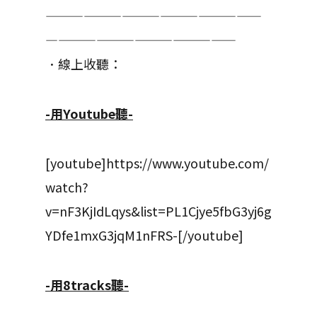
—————————————————
———————————————
．線上收聽：
-用Youtube聽-
[youtube]https://www.youtube.com/
watch?
v=nF3KjIdLqys&list=PL1Cjye5fbG3yj6g
YDfe1mxG3jqM1nFRS-[/youtube]
-用8tracks聽-