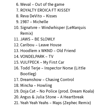
Weval – Out of the game
ROYALTY EROICA FT KISSEY
‪Reva DeVito – Kisses
‪1987 – Michelle
Signatvre – Windwhisper (LeMarquis
Remix)
JAWS – BE SLOWLY
Caribou – Leave House
Hoodlem x WKND – Old Friend
VONDELPARK – TV
VULFPECK – My First Car
‪Todd Terje – Inspector Norse (Little
Bootleg)
‪Dreamshow – Chasing Control
‪Mincha – Howling
‪Doja Cat – No Police (prod. Dream Koala)
Angus & Julia Stone – A Heartbreak
Yeah Yeah Yeahs – Maps (Zephec Remix)