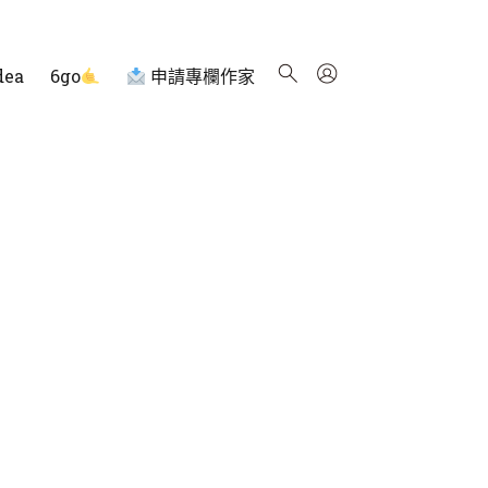
dea
6go
申請專欄作家