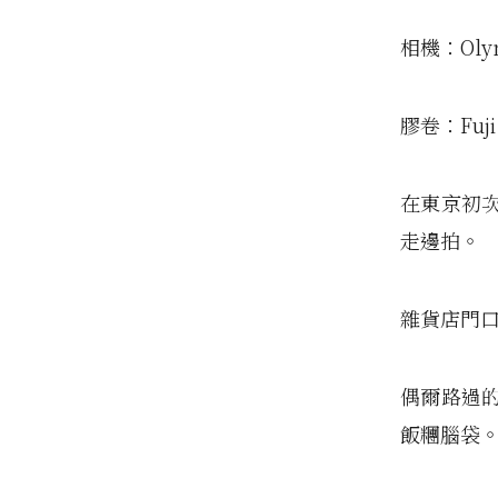
相機：Olym
膠卷：Fuji 
在東京初
走邊拍。
雜貨店門
偶爾路過
飯糰腦袋