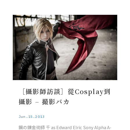
［攝影師訪談］從Cosplay到
攝影 – 撮影バカ
Jun.15.2013
鋼の錬金術師 千 as Edward Elric Sony Alpha A-