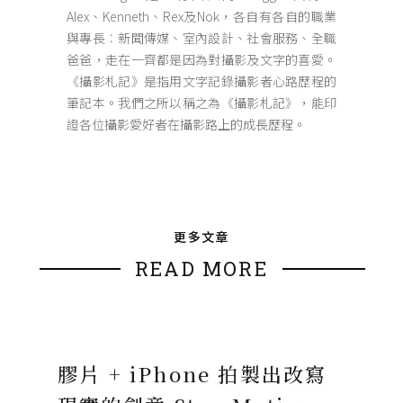
Alex、Kenneth、Rex及Nok，各自有各自的職業
與專長︰新聞傳媒、室內設計、社會服務、全職
爸爸，走在一齊都是因為對攝影及文字的喜愛。
《攝影札記》是指用文字記錄攝影者心路歷程的
筆記本。我們之所以稱之為《攝影札記》，能印
證各位攝影愛好者在攝影路上的成長歷程。
更多文章
READ MORE
膠片 + iPhone 拍製出改寫