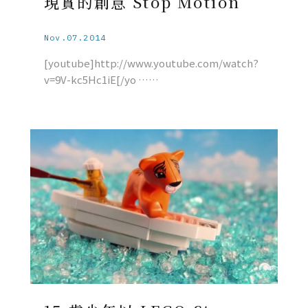
現實的創意 Stop Motion
Nov.07.2014
[youtube]http://www.youtube.com/watch?
v=9V-kc5Hc1iE[/yo ……