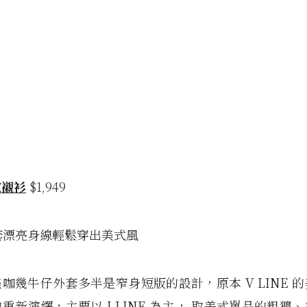
紋襯衫
$1,949
外套漂亮身線輕鬆穿出美式風
咖幾牛仔外套多半是窄身短版的設計，原本 V LINE 
重新演繹，主要以 I LINE 為主， 取美式單品的粗獷