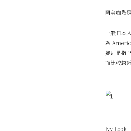
阿美咖幾
一般日本
為 Ame
幾則是指 1
而比較趨
Ivy Look