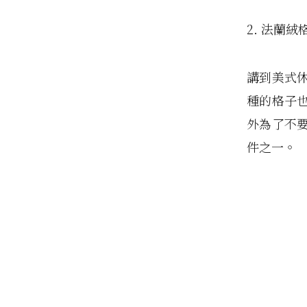
2. 法蘭
講到美式
種的格子
外為了不
件之一。