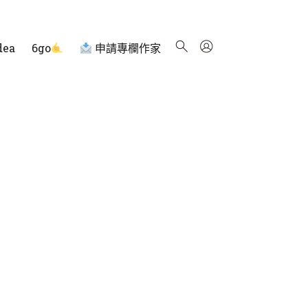
dea
6go
申請專欄作家