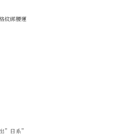
格紋綁腰運
出”日系”