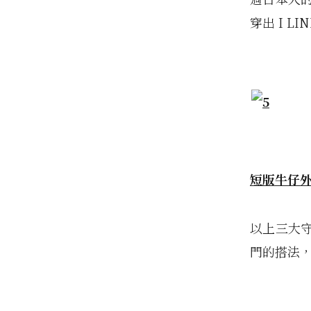
穿出 I LI
短版牛仔
以上三大
門的搭法