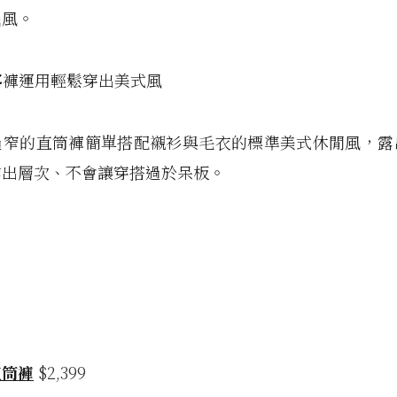
幾風。
丹寧褲運用輕鬆穿出美式風
過窄的直筒褲簡單搭配襯衫與毛衣的標準美式休閒風，露
作出層次、不會讓穿搭過於呆板。
直筒褲
$2,399