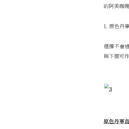
的阿美咖
1. 原色
選擇不會
與下擺可
原色丹寧