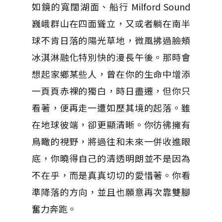
如鏡的寬闊湖面、船行 Milford Sound
巍峨群山在四面聳立，又或者躺在南半
球不肯日落的陽光草地，微風拂過臉頰
冰淇淋融化特別快的漫長午後。那時會
想起家鄉某些人，曾在你的生命中增添
一頁頁赤裸的獨白，時日盡遷，但你只
看著，便再走一遭如歷其境的起落。雖
在地球彼端，卻更顯清晰。你彷彿擁有
鳥瞰的視野，將過往和未來一併收進眼
底，你曉得自己的清透明朗並不是因為
不在乎，而是真真切切的愛惜著。你看
準降落的方向，並且也願意再次靠雙腳
奮力奔跑。