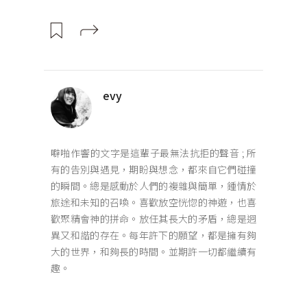
evy
噼啪作響的文字是這輩子最無法抗拒的聲音 ; 所
有的告別與遇見，期盼與想念，都來自它們碰撞
的瞬間。總是感動於人們的複雜與簡單，鍾情於
旅途和未知的召喚。喜歡放空恍惚的神遊，也喜
歡聚精會神的拼命。放任其長大的矛盾，總是迥
異又和諧的存在。每年許下的願望，都是擁有夠
大的世界，和夠長的時間。並期許一切都繼續有
趣。