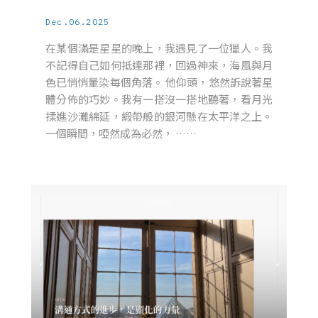
Dec.06.2025
在某個滿是星星的晚上，我遇見了一位獵人。我
不記得自己如何抵達那裡，回過神來，海風與月
色已悄悄暈染每個角落。 他仰頭，悠然訴說著星
體分佈的巧妙。我有一搭沒一搭地聽著，看月光
揉進沙灘綿延，緞帶般的銀河懸在太平洋之上。
一個瞬間，啞然成為必然， ……