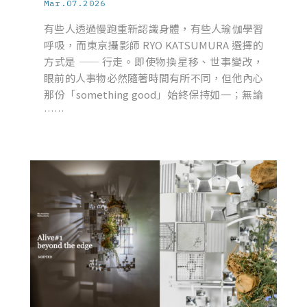
Mar.07.2026
有些人透過慢跑重新認識身體，有些人瑜伽學習
呼吸，而東京攝影師 RYO KATSUMURA 選擇的
方式是 —— 行走。即使物換星移、世事變改，
眼前的人事物必然隨著時間有所不同，但他內心
那份「something good」始終保持如一；無論
……