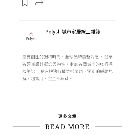
Polysh 城市家居線上雜誌
最有個性的獨特時尚、全球品牌最新消息， 分享
各領域設計概念與物件，走訪各個城市的旅行探
險筆記， 還有解決各種穿搭問題、獨到的編輯見
解，超實用、完全不私藏。
更多文章
READ MORE