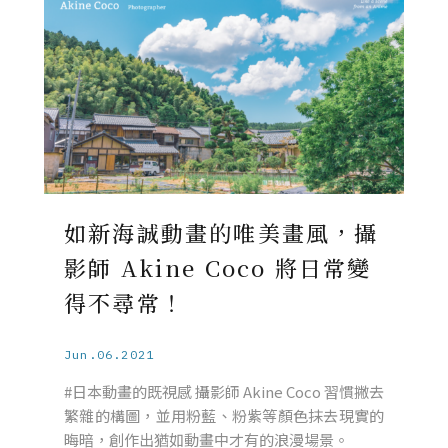
如新海誠動畫的唯美畫風，攝
影師 Akine Coco 將日常變
得不尋常！
Jun.06.2021
#日本動畫的既視感 攝影師 Akine Coco 習慣撇去
繁雜的構圖，並用粉藍、粉紫等顏色抹去現實的
晦暗，創作出猶如動畫中才有的浪漫場景。