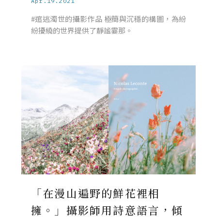
Apr.19.2021
#逭逃濁世的攝影作品 極簡與沉穩的構圖，為紛
紛擾繞的世界提供了靜謐霎那。
「在漫山遍野的鮮花裡相
擁。」攝影師用詩意語言，傾