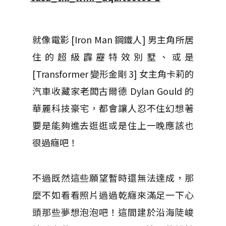
就像電影 [Iron Man 鋼鐵人] 男主角所居
住的超級霹靂特效別墅、或是
[Transformer 變形金剛 3] 女主角卡莉的
汽車收藏家老闆古爾德 Dylan Gould 的
華麗科技豪宅，都會讓人忍不住幻想著
要是能夠進去逛逛或是住上一晚應該也
很過癮吧！
不過既然這些願望暫時還無法達成，那
麼不如看看照片過過乾癮來滿足一下心
頭那些夢想泡泡吧！這間建於沿海陡峻