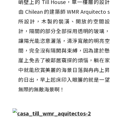
峭壁上的 Till House，單一樓層的設計
由 Chilean 的建築師 WMR Arquitecto s
所設計，木製的裝潢、開放的空間設
計，隔間的部分全部採用透明的玻璃，
讓陽光能恣意灑落，清淨寬敞的明亮空
間，完全沒有隔閡與束縛，因為建於懸
崖上免去了被鄰居窺探的煩惱，躺在家
中就能欣賞美麗的海景日落與冉冉上昇
的日出，早上起床印入眼簾的就是一望
無際的無敵海景啊！