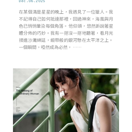
Dec.06.2025
在某個滿是星星的晚上，我遇見了一位獵人。我
不記得自己如何抵達那裡，回過神來，海風與月
色已悄悄暈染每個角落。 他仰頭，悠然訴說著星
體分佈的巧妙。我有一搭沒一搭地聽著，看月光
揉進沙灘綿延，緞帶般的銀河懸在太平洋之上。
一個瞬間，啞然成為必然， ……