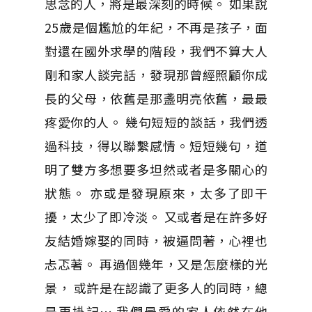
思念的人，將是最深刻的時候。 如果說
25歲是個尷尬的年紀，不再是孩子，面
對還在國外求學的階段，我們不算大人
剛和家人談完話，發現那曾經照顧你成
長的父母，依舊是那盞明亮依舊，最最
疼愛你的人。 幾句短短的談話，我們透
過科技，得以聯繫感情。短短幾句，道
明了雙方多想要多坦然或者是多關心的
狀態。 亦或是發現原來，太多了即干
擾，太少了即冷淡。 又或者是在許多好
友結婚嫁娶的同時，被逼問著，心裡也
忐忑著。 再過個幾年，又是怎麼樣的光
景， 或許是在認識了更多人的同時，總
是更掛記… 我們最愛的家人依然在他