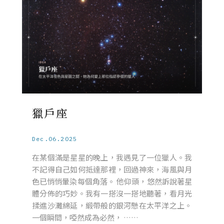
獵戶座
Dec.06.2025
在某個滿是星星的晚上，我遇見了一位獵人。我
不記得自己如何抵達那裡，回過神來，海風與月
色已悄悄暈染每個角落。 他仰頭，悠然訴說著星
體分佈的巧妙。我有一搭沒一搭地聽著，看月光
揉進沙灘綿延，緞帶般的銀河懸在太平洋之上。
一個瞬間，啞然成為必然， ……