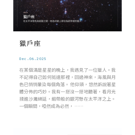
獵戶座
Dec.06.2025
在某個滿是星星的晚上，我遇見了一位獵人。我
不記得自己如何抵達那裡，回過神來，海風與月
色已悄悄暈染每個角落。 他仰頭，悠然訴說著星
體分佈的巧妙。我有一搭沒一搭地聽著，看月光
揉進沙灘綿延，緞帶般的銀河懸在太平洋之上。
一個瞬間，啞然成為必然， ……