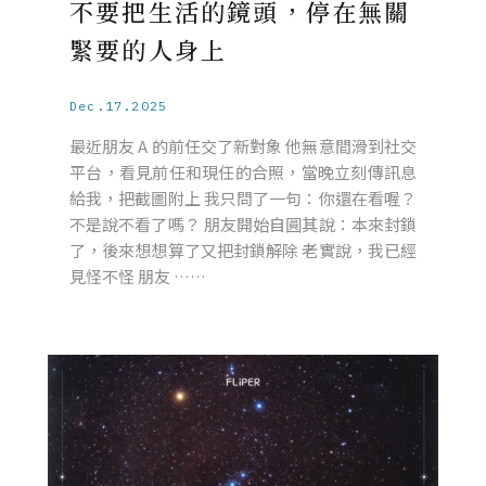
不要把生活的鏡頭，停在無關
緊要的人身上
Dec.17.2025
最近朋友 A 的前任交了新對象 他無意間滑到社交
平台，看見前任和現任的合照，當晚立刻傳訊息
給我，把截圖附上 我只問了一句：你還在看喔？
不是說不看了嗎？ 朋友開始自圓其說：本來封鎖
了，後來想想算了又把封鎖解除 老實說，我已經
見怪不怪 朋友 ……