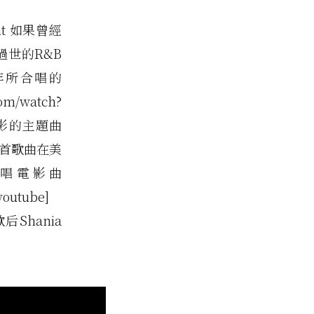
right 如果曾經
過世的R&B
94年所合唱的
m/watch?
名電影的主題曲
 這首歌曲在美
唱電影曲
youtube]
后Shania