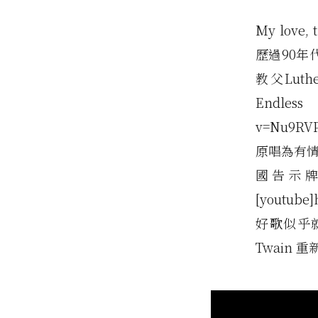
My love, 
歷過90年
教父Luth
Endless
v=Nu9R
原唱為有情歌
國告示
[youtube]
好歌似乎就是
Twain 