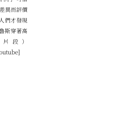
所差異而評價
後人們才發現
克魯斯穿著高
現片段）
outube]