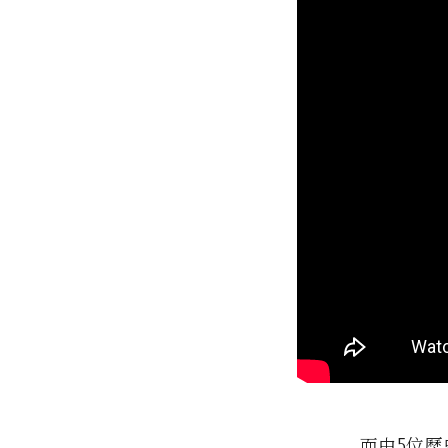
而由5位歷