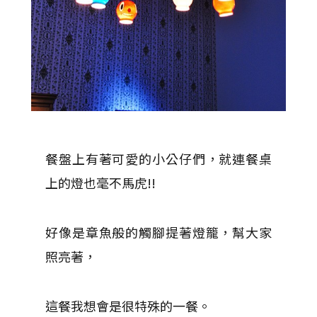
餐盤上有著可愛的小公仔們，就連餐桌
上的燈也毫不馬虎!!
好像是章魚般的觸腳提著燈籠，幫大家
照亮著，
這餐我想會是很特殊的一餐。