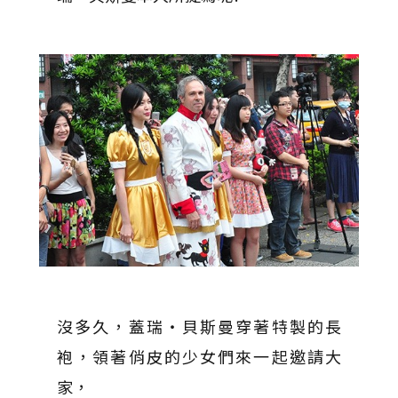
沒多久，蓋瑞‧貝斯曼穿著特製的長
袍，領著俏皮的少女們來一起邀請大
家，