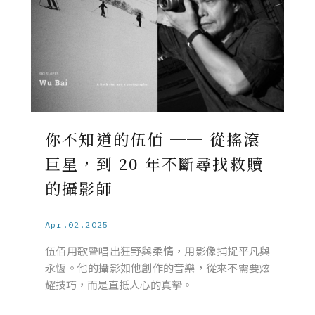
你不知道的伍佰 ── 從搖滾
巨星，到 20 年不斷尋找救贖
的攝影師
Apr.02.2025
伍佰用歌聲唱出狂野與柔情，用影像捕捉平凡與
永恆。他的攝影如他創作的音樂，從來不需要炫
耀技巧，而是直抵人心的真摯。