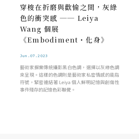
穿梭在折磨與歡愉之間，灰綠
色的衝突感 ── Leiya
Wang 個展
《Embodiment・化身》
Jun.07.2023
藝術家摒棄傳統攝影黑白色調，選擇以灰綠色調
來呈現。這樣的色調則是藝術家私密情感的能指
符號，緊密連結著 Leiya 個人鮮明記憶與創傷性
事件殘存的記憶色彩聯覺。