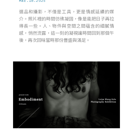
Mar.18.2025
選品和攝影，不僅是工具，更是情感延續的媒
介。照片裡的時間彷彿凝固，像是能把日子再拉
得長一些。人、物件與空間之間蘊含的細膩情
感，悄然流露，這一刻的凝視讓時間回到那個午
後，再次回味當時那份豐盛與滿足。