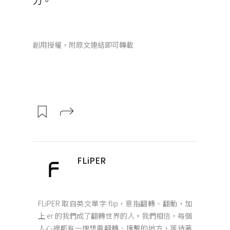
力。
創用授權，附原文連結即可轉載
FLiPER
FLiPER 取自英文單字 flip，意指翻轉、翻動，加
上 er 的我們成了翻轉世界的人。我們相信，每個
人心裡都有一塊想要翻轉、撞擊的地方，等待著