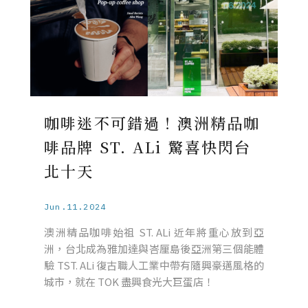
咖啡迷不可錯過！澳洲精品咖
啡品牌 ST. ALi 驚喜快閃台
北十天
Jun.11.2024
澳洲精品咖啡始祖 ST. ALi 近年將重心放到亞
洲，台北成為雅加達與峇厘島後亞洲第三個能體
驗 TST. ALi 復古職人工業中帶有隨興豪邁風格的
城市，就在 TOK 盡興食光大巨蛋店！