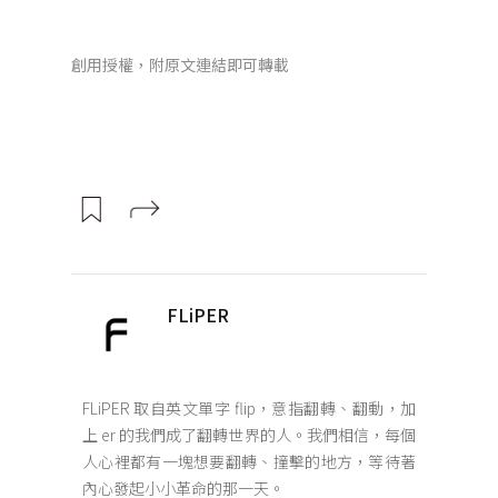
創用授權，附原文連結即可轉載
FLiPER
FLiPER 取自英文單字 flip，意指翻轉、翻動，加
上 er 的我們成了翻轉世界的人。我們相信，每個
人心裡都有一塊想要翻轉、撞擊的地方，等待著
內心發起小小革命的那一天。