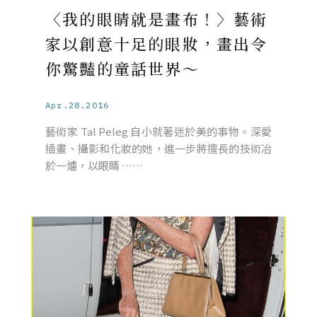
〈我的眼睛就是畫布！〉藝術
家以創意十足的眼妝，畫出令
你驚豔的童話世界～
Apr.28.2016
藝術家 Tal Peleg 自小就著迷於美的事物。深愛
插畫、攝影和化妝的她，進一步將擅長的技術冶
於一爐，以眼睛 ……