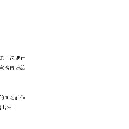
事的手法進行
宣洩傳達給
g 的同名詩作
達出來！