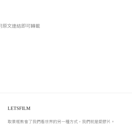
附原文連結即可轉載
LETSFILM
取景框教會了我們看世界的另一種方式，我們就是愛膠片。