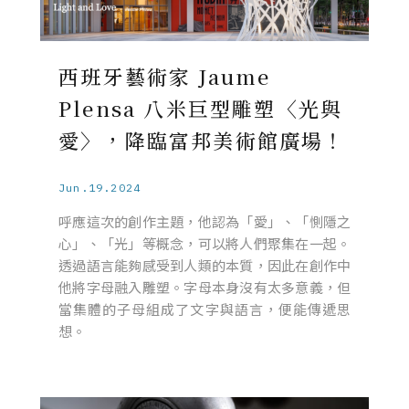
西班牙藝術家 Jaume
Plensa 八米巨型雕塑〈光與
愛〉，降臨富邦美術館廣場！
Jun.19.2024
呼應這次的創作主題，他認為「愛」、「惻隱之
心」、「光」等概念，可以將人們聚集在一起。
透過語言能夠感受到人類的本質，因此在創作中
他將字母融入雕塑。字母本身沒有太多意義，但
當集體的子母組成了文字與語言，便能傳遞思
想。