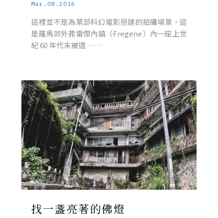
Mar.08.2016
這裡並不是為某部科幻電影搭建的拍攝場景，這
是羅馬郊外弗雷傑內鎮（Fregene）內一座上世
紀 60 年代末被遺 ……
找一盞亮著的佛燈